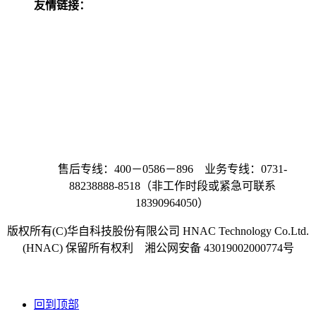
友情链接：
深圳市精实机电科技有限公司
华自格兰特环
保科技(北京)有限公司
湖南坎普尔环保技术有限公司
湖
南华自永航环保科技有限公司
湖南新天电数科技有限公
司
湖南格莱特新能源发展有限公司
湖南华自能源服务有
限公司
湖南湘华储能科技有限公司
华自国际（香港）有
限公司
湖南华自感创物联科技有限公司
湖南华自信息技
术有限公司
湖南华自运维科技服务有限公司
深圳华自超
算技术有限公司
湖南华自卓创智能技术有限责任公司
售后专线：400－0586－896 业务专线：0731-
88238888-8518（非工作时段或紧急可联系
18390964050）
版权所有(C)华自科技股份有限公司 HNAC Technology Co.Ltd.
(HNAC) 保留所有权利 湘公网安备 43019002000774号
湘ICP备12003207号-4
回到顶部