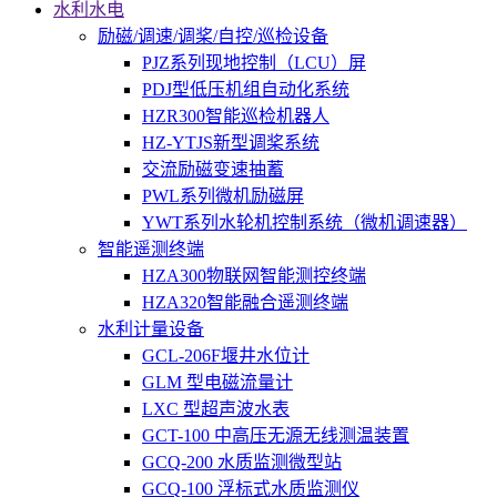
水利水电
励磁/调速/调桨/自控/巡检设备
PJZ系列现地控制（LCU）屏
PDJ型低压机组自动化系统
HZR300智能巡检机器人
HZ-YTJS新型调桨系统
交流励磁变速抽蓄
PWL系列微机励磁屏
YWT系列水轮机控制系统（微机调速器）
智能遥测终端
HZA300物联网智能测控终端
HZA320智能融合遥测终端
水利计量设备
GCL-206F堰井水位计
GLM 型电磁流量计
LXC 型超声波水表
GCT-100 中高压无源无线测温装置
GCQ-200 水质监测微型站
GCQ-100 浮标式水质监测仪