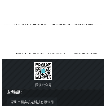
华自科技是一家在自动化、信息化领域具有研发制造、系统
设计、工程总承包能力的高科技公司。我们生产的设备到了现场
[详细]
需...
· 以生活和青春的名义，记录售后路上美好的时刻
由于工作的关系，我总是行走在路上。大大小小的城， 走过
不知道多少座。回想那些遥远或者临近的故事。有一些地...
[详细]
· 【暖心】致奋斗在一线的华自人——来自客户的感谢
信
年关将至，仍有一大批华自人默默奋斗在项目一线。一封封客户
感谢信的到来，让他们暖意洋洋。过去的2016年值得华自人铭
[详细]
记，我们冲破...
微信公众号
友情链接：
深圳市精实机电科技有限公司