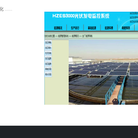
化
......