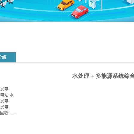
介绍
水处理
+ 多能源系统综
伏发电
能电站 水
气发电
水发电
收 ......